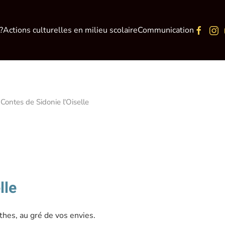
?
Actions culturelles en milieu scolaire
Communication
 Contes de Sidonie l'Oiselle
lle
ythes, au gré de vos envies.