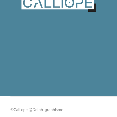
©Calliope @Delph-graphisme