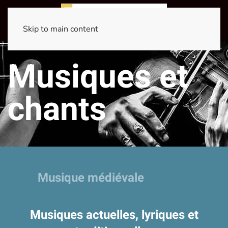
Skip to main content
Musiques et
chants
Musique médiévale
Musiques actuelles, lyriques et