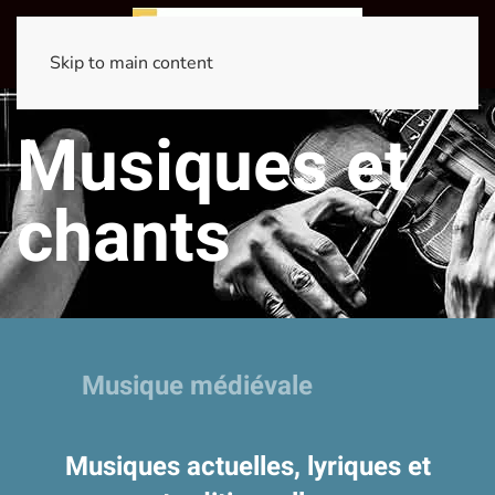
Skip to main content
Musiques et
chants
Musique médiévale
Musiques actuelles, lyriques et