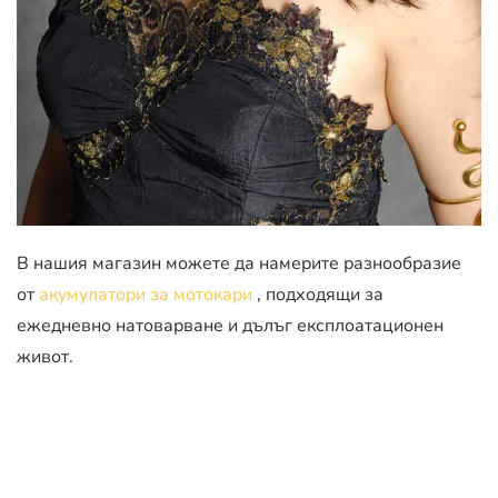
В нашия магазин можете да намерите разнообразие
от
акумулатори за мотокари
, подходящи за
ежедневно натоварване и дълъг експлоатационен
живот.